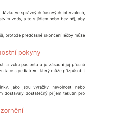
ou dávku ve správných časových intervalech,
tvím vody, a to s jídlem nebo bez něj, aby
pší, protože předčasné ukončení léčby může
čnostní pokyny
sti a věku pacienta a je zásadní jej přesně
ltace s pediatrem, který může přizpůsobit
nky, jako jsou vyrážky, nevolnost, nebo
em dostávaly dostatečný příjem tekutin pro
ozornění