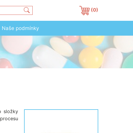
(0)
Naše podmínky
o složky
 procesu