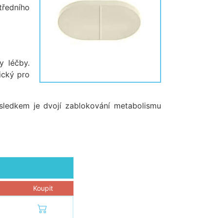
tředního
y léčby.
ický pro
Výsledkem je dvojí zablokování metabolismu
Koupit