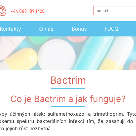
Kontakty
O nás
Bonus
F.A.Q.
Bactrim
Co je Bactrim a jak funguje?
typy účinných látek: sulfamethoxazol a trimethoprim. Tyt
rokému spektru bakteriálních infekcí tím, že zasahují do
ro jejich růst nezbytná.