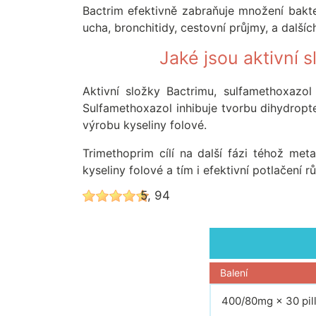
Bactrim efektivně zabraňuje množení bakter
ucha, bronchitidy, cestovní průjmy, a dalších
Jaké jsou aktivní 
Aktivní složky Bactrimu, sulfamethoxazol 
Sulfamethoxazol inhibuje tvorbu dihydropte
výrobu kyseliny folové.
Trimethoprim cílí na další fázi téhož met
kyseliny folové a tím i efektivní potlačení 
5, 94
Balení
400/80mg × 30 pil