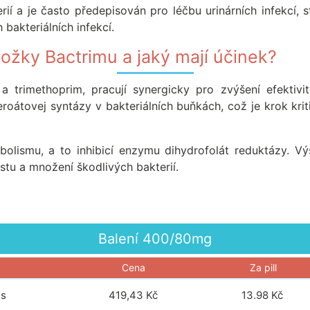
ií a je často předepisován pro léčbu urinárních infekcí, s
 bakteriálních infekcí.
složky Bactrimu a jaký mají účinek?
a trimethoprim, pracují synergicky pro zvýšení efektivit
roátovej syntázy v bakteriálních buňkách, což je krok krit
abolismu, a to inhibicí enzymu dihydrofolát reduktázy. 
růstu a množení škodlivých bakterií.
Balení
400/80mg
Cena
Za pill
ls
419,43 Kč
13.98
Kč