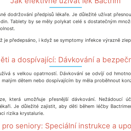
Jak efektivně užívat lék Bactrim
ísné dodržování předpisů lékaře. Je důležité užívat přesn
in. Tablety by se měly polykat celé s dostatečným množs
olnost.
ž je předepsáno, i když se symptomy infekce výrazně zle
ěti a dospívající: Dávkování a bezpe
užívá s velkou opatrností. Dávkování se odvíjí od hmotno
u malým dětem nebo dospívajícím by měla proběhnout konzu
ze, která umožňuje přesnější dávkování. Nežádoucí úči
ékaři. Je důležité zajistit, aby děti během léčby Bactrim
i rizika krystalurie.
 pro seniory: Speciální instrukce a up