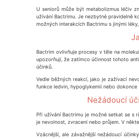
U seniorů může být metabolizmus léčiv zm
užívání Bactrimu. Je nezbytné pravidelně ko
možných interakcích Bactrimu s jinými léky,
Ja
Bactrim ovlivňuje procesy v těle na molekul
upozorňují, že zatímco účinnost tohoto anti
účinků.
Vedle běžných reakcí, jako je zažívací ne
funkce ledvin, hypoglykemií nebo dokonce 
Nežádoucí úči
Při užívání Bactrimu je možné setkat se s r
je nevolnost, zvracení nebo průjem. V někt
Vzácnější, ale závažnější nežádoucí účink