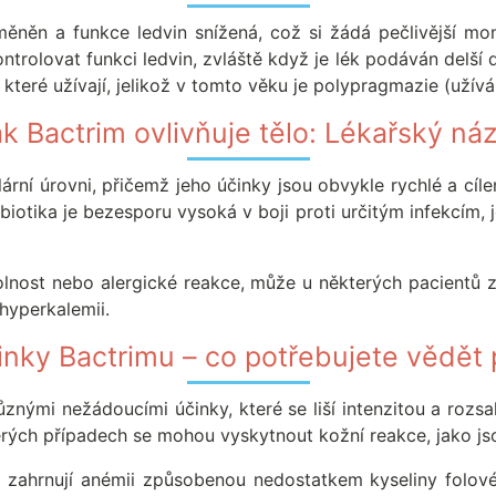
ěněn a funkce ledvin snížená, což si žádá pečlivější mo
ntrolovat funkci ledvin, zvláště když je lék podáván delší 
 které užívají, jelikož v tomto věku je polypragmazie (uží
k Bactrim ovlivňuje tělo: Lékařský ná
ární úrovni, přičemž jeho účinky jsou obvykle rychlé a cíle
biotika je bezesporu vysoká v boji proti určitým infekcím,
volnost nebo alergické reakce, může u některých pacient
hyperkalemii.
nky Bactrimu – co potřebujete vědě
ůznými nežádoucími účinky, které se liší intenzitou a rozs
erých případech se mohou vyskytnout kožní reakce, jako j
y zahrnují anémii způsobenou nedostatkem kyseliny folové