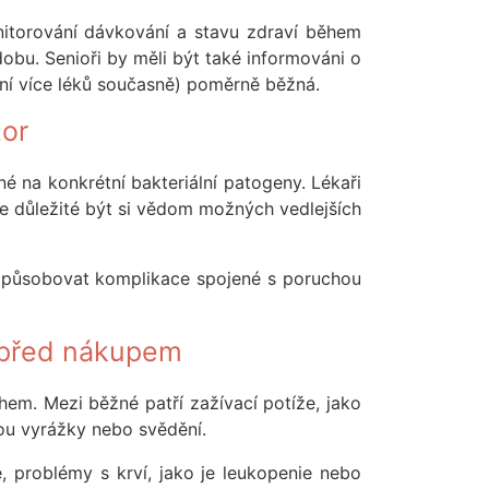
nitorování dávkování a stavu zdraví během
dobu. Senioři by měli být také informováni o
vání více léků současně) poměrně běžná.
zor
né na konkrétní bakteriální patogeny. Lékaři
 je důležité být si vědom možných vedlejších
ů způsobovat komplikace spojené s poruchou
t před nákupem
ahem. Mezi běžné patří zažívací potíže, jako
sou vyrážky nebo svědění.
, problémy s krví, jako je leukopenie nebo