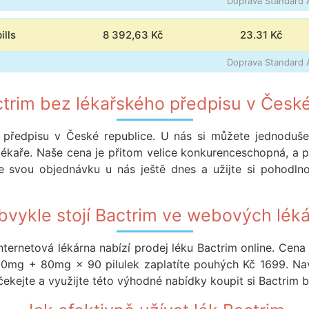
Doprava Standard A
lls
8 392,63 Kč
23.31
Kč
Doprava Standard A
ctrim bez lékařského předpisu v České
 předpisu v České republice. U nás si můžete jednoduš
 lékaře. Naše cena je přitom velice konkurenceschopná, a pr
te svou objednávku u nás ještě dnes a užijte si pohodl
obvykle stojí Bactrim ve webových lék
nternetová lékárna nabízí prodej léku Bactrim online. Cen
 400mg + 80mg × 90 pilulek zaplatíte pouhých Kč 1699. N
čekejte a využijte této výhodné nabídky koupit si Bactrim b