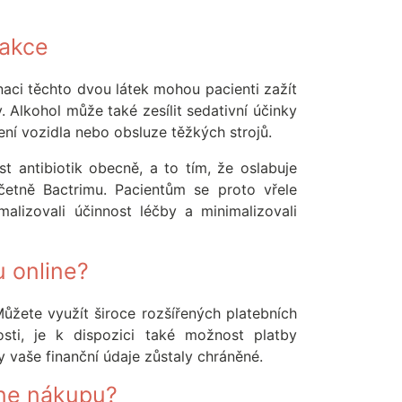
rakce
aci těchto dvou látek mohou pacienti zažít
y. Alkohol může také zesílit sedativní účinky
ní vozidla nebo obsluze těžkých strojů.
t antibiotik obecně, a to tím, že oslabuje
včetně Bactrimu. Pacientům se proto vřele
lizovali účinnost léčby a minimalizovali
u online?
Můžete využít široce rozšířených platebních
osti, je k dispozici také možnost platby
 vaše finanční údaje zůstaly chráněné.
ine nákupu?