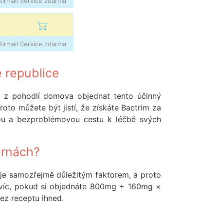
irmail Service zdarma
irmail Service zdarma
 republice
e z pohodlí domova objednat tento účinný
oto můžete být jistí, že získáte Bactrim za
nou a bezproblémovou cestu k léčbě svých
árnách?
a je samozřejmě důležitým faktorem, a proto
avíc, pokud si objednáte 800mg + 160mg ×
ez receptu ihned.