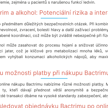
emie, zejména u pacientů s narušenou funkcí ledvin.
rim a alkohol: Potenciální rizika a inte
to předmětem důležitých bezpečnostních otázek. Při kombin
nevolnost, zvracení, bolesti hlavy a další zažívací problém
bené koordinaci, což může být zvláště nebezpečné při říze
hol může zasahovat do procesu hojení a snižovat účinnos
ci jater, což je klíčové pro metabolizaci mnoha léků, 
m vyhýbali konzumaci alkoholických nápojů, aby maxima
u možnosti platby při nákupu Bactrim
 online nákupu Bactrimu nabízíme různé možnosti platby. 
 ty, kteří dávají přednost větší anonymitě a bezpečn
aždé transakci dbáme na vysoké standardy zabezpečení, aby
ledovat objednávku Bactrimu po onl