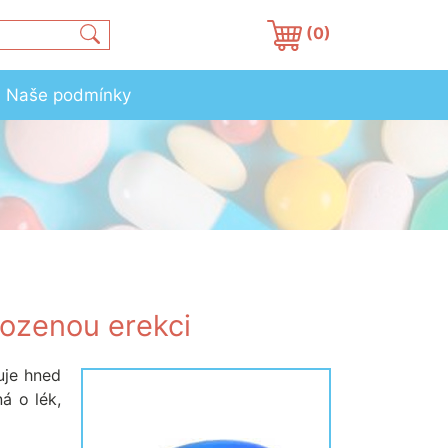
(0)
Naše podmínky
rozenou erekci
uje hned
á o lék,