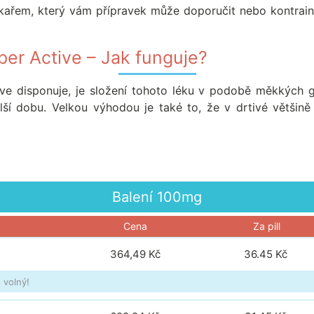
kařem, který vám přípravek může doporučit nebo kontrain
per Active – Jak funguje?
tive disponuje, je složení tohoto léku v podobě měkkých 
delší dobu. Velkou výhodou je také to, že v drtivé většině
Balení
100mg
Cena
Za pill
364,49 Kč
36.45
Kč
 volný!