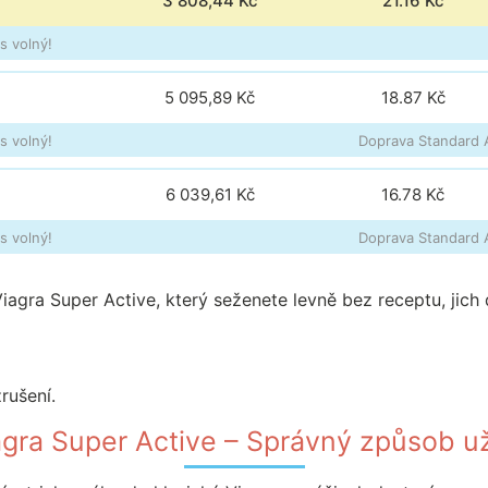
3 808,44 Kč
21.16
Kč
s volný!
5 095,89 Kč
18.87
Kč
s volný!
Doprava Standard A
6 039,61 Kč
16.78
Kč
s volný!
Doprava Standard A
iagra Super Active, který seženete levně bez receptu, jich 
rušení.
agra Super Active – Správný způsob už