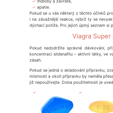
mdloby a závratě,
apatie.
Pokud se u vás některý z těchto účinků proj
i na závažnější reakce, nýbrž ty se nevysk
dýchací potíže. Pro jejich úplný seznam si 
Viagra Super
Pokud nedodržíte správné dávkování, pří
koncentraci sildenafilu – aktivní látky, v
zásah.
Pokud se jedná o skladování přípravku, zce
místnosti a okolí přípravku by neměla přes
již nepoužívejte. Doba použitelnosti je uve