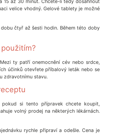
ca 15 až 30 minut. Chcete-li tedy dosáhnout
tuaci velice vhodný. Gelové tablety je možné
o dobu čtyř až šesti hodin. Během této doby
 použitím?
 Mezi ty patří onemocnění cév nebo srdce,
ích účinků otevřete příbalový leták nebo se
u zdravotnímu stavu.
 receptu
 pokud si tento přípravek chcete koupit,
ahuje volný prodej na některých lékárnách.
ednávku rychle připraví a odešle. Cena je