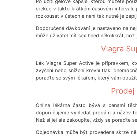
Po užití gelové kapsle, kterou můžete použ
erekce v takto krátkém časovém intervalu př
rozkousat v ústech a není tak nutné je zapí
Doporučené dávkování je nastaveno na nejvý
může uživatel mít sex hned několikrát, což 
Viagra Su
Lék Viagra Super Active je přípravkem, k
zvýšení nebo snížení krevní tlak, onemocně
poraďte se svým lékařem, který vám použi
Prodej 
Online lékárna často bývá s cenami těch
doporučujeme vyhledat prodám a název toho
Než si jej ale zakoupíte, vždy se poraďte s
Objednávka může být provedena skrze někt