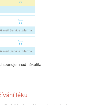
irmail Service zdarma
irmail Service zdarma
disponuje hned několik:
ívání léku