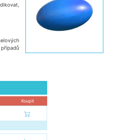
dikovat,
gelových
 případů
Koupit