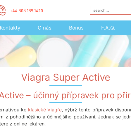
Kontakty
O nás
Bonus
F.A.Q.
Viagra Super Active
Active – účinný přípravek pro při
ternativou ke
klasické Viagře
, nýbrž tento přípravek dispon
m z pohodlnějšího a účinnějšího používání. Jednak se jedn
eré z online lékáren.