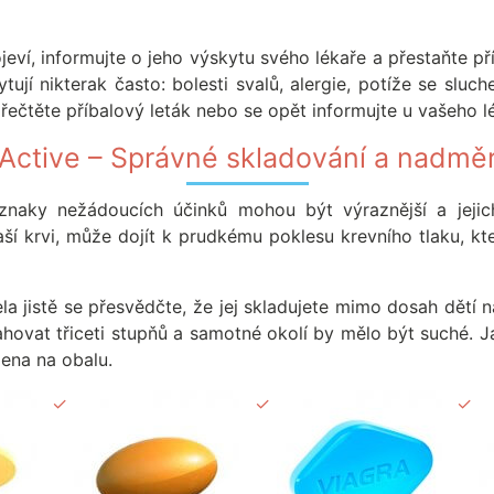
eví, informujte o jeho výskytu svého lékaře a přestaňte př
ytují nikterak často: bolesti svalů, alergie, potíže se slu
přečtěte příbalový leták nebo se opět informujte u vašeho l
 Active – Správné skladování a nadmě
znaky nežádoucích účinků mohou být výraznější a jejich
e vaší krvi, může dojít k prudkému poklesu krevního tlaku,
la jistě se přesvědčte, že jej skladujete mimo dosah dět
ahovat třiceti stupňů a samotné okolí by mělo být suché. 
dena na obalu.