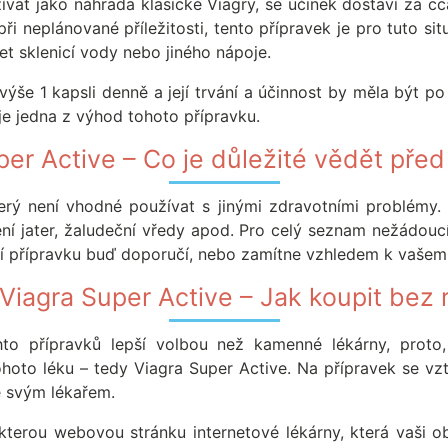
ívat jako náhrada klasické Viagry, se účinek dostaví za c
i neplánované příležitosti, tento přípravek je pro tuto si
jet sklenicí vody nebo jiného nápoje.
še 1 kapsli denně a její trvání a účinnost by měla být p
je jedna z výhod tohoto přípravku.
per Active – Co je důležité vědět před
terý není vhodné používat s jinými zdravotními problémy.
ní jater, žaludeční vředy apod. Pro celý seznam nežádouc
tí přípravku buď doporučí, nebo zamítne vzhledem k vašem
Viagra Super Active – Jak koupit bez
to přípravků lepší volbou než kamenné lékárny, proto,
to léku – tedy Viagra Super Active. Na přípravek se vzt
e svým lékařem.
erou webovou stránku internetové lékárny, která vaši obj