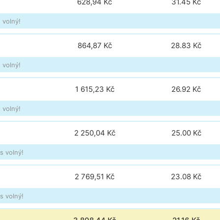
628,94 Kč
31.45
Kč
 volný!
864,87 Kč
28.83
Kč
 volný!
1 615,23 Kč
26.92
Kč
 volný!
2 250,04 Kč
25.00
Kč
s volný!
2 769,51 Kč
23.08
Kč
s volný!