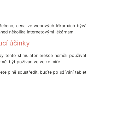
o řečeno, cena ve webových lékárnách bývá
 hned několika internetovými lékárnami.
ucí účinky
by tento stimulátor erekce neměli používat
eměl být požíván ve velké míře.
ete plně soustředit, buďte po užívání tablet