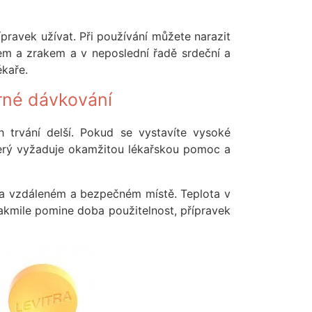
ípravek užívat. Při používání můžete narazit
chem a zrakem a v neposlední řadě srdeční a
ékaře.
rné dávkování
 trvání delší. Pokud se vystavíte vysoké
 který vyžaduje okamžitou lékařskou pomoc a
í na vzdáleném a bezpečném místě. Teplota v
Jakmile pomine doba použitelnost, přípravek