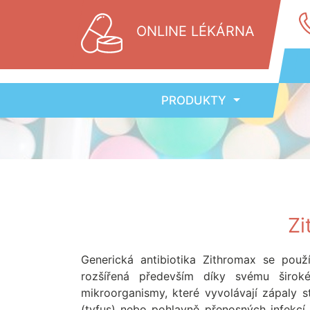
ONLINE LÉKÁRNA
PRODUKTY
Zi
Generická antibiotika Zithromax se použ
rozšířená především díky svému širok
mikroorganismy, které vyvolávají zápaly stř
(tyfus) nebo pohlavně přenosných infekcí 