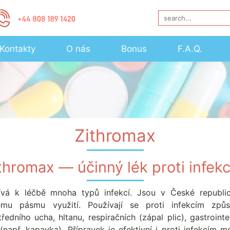
Kontakty
O nás
Bonus
F.A.Q.
Zithromax
thromax — účinný lék proti infek
ívá k léčbě mnoha typů infekcí. Jsou v České republi
ému pásmu využití. Používají se proti infekcím způ
edního ucha, hltanu, respiračních (zápal plic), gastrointes
(např. kapavka). Přípravek je efektivní i proti infekcím 