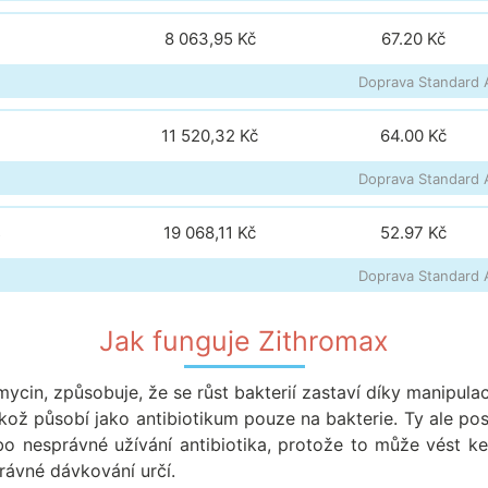
8 063,95 Kč
67.20
Kč
Doprava Standard A
11 520,32 Kč
64.00
Kč
Doprava Standard A
s
19 068,11 Kč
52.97
Kč
Doprava Standard A
Jak funguje Zithromax
mycin, způsobuje, že se růst bakterií zastaví díky manipulac
kož působí jako antibiotikum pouze na bakterie. Ty ale p
 nesprávné užívání antibiotika, protože to může vést ke 
rávné dávkování určí.