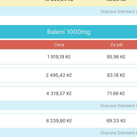
Doprava Standard A
Balení
1000mg
Cena
Za pill
1 919,18 Kč
95.96
Kč
2 495,42 Kč
83.18
Kč
4 319,57 Kč
71.99
Kč
Doprava Standard A
6 239,80 Kč
69.33
Kč
Doprava Standard A