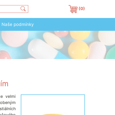
(0)
Naše podmínky
cím
ce velmi
sobeným
tiálních
močového