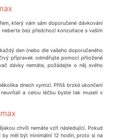
omax
kařem, který vám sám doporučené dávkování
ék neberte bez předchozí konzultace s vaším
čas každý den (nebo dle vašeho doporučeného
éčivý přípravek odměřujte pomocí přiložené
ovač dávky nemáte, požádejte o něj svého
ěkolika dnech vymizí. Příliš brzké ukončení
neuvítali a celou léčbu byste tak museli v
romax
jakou chvíli nemáte vzít následující. Pokud
by měl být minimální 12 hodin, proto si na