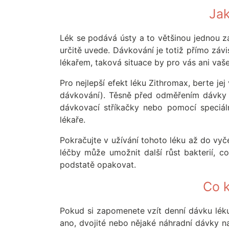
Jak
Lék se podává ústy a to většinou jednou 
určitě uvede. Dávkování je totiž přímo záv
lékařem, taková situace by pro vás ani vaše 
Pro nejlepší efekt léku Zithromax, berte j
dávkování). Těsně před odměřením dávky pe
dávkovací stříkačky nebo pomocí speciál
lékaře.
Pokračujte v užívání tohoto léku až do vyč
léčby může umožnit další růst bakterií, c
podstatě opakovat.
Co k
Pokud si zapomenete vzít denní dávku léku,
ano, dvojité nebo nějaké náhradní dávky n