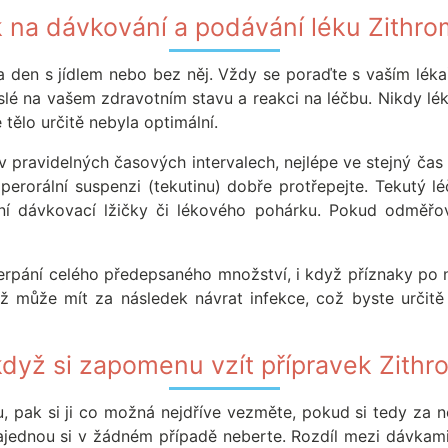
 na dávkování a podávání léku Zithr
za den s jídlem nebo bez něj. Vždy se poraďte s vaším lé
islé na vašem zdravotním stavu a reakci na léčbu. Nikdy l
tělo určitě nebyla optimální.
ej v pravidelných časových intervalech, nejlépe ve stejný 
rorální suspenzi (tekutinu) dobře protřepejte. Tekutý l
ní dávkovací lžičky či lékového pohárku. Pokud odměř
erpání celého předepsaného množství, i když příznaky po n
ož může mít za následek návrat infekce, což byste určitě 
dyž si zapomenu vzít přípravek Zith
 pak si ji co možná nejdříve vezměte, pokud si tedy za ně
ajednou si v žádném případě neberte. Rozdíl mezi dávkami 