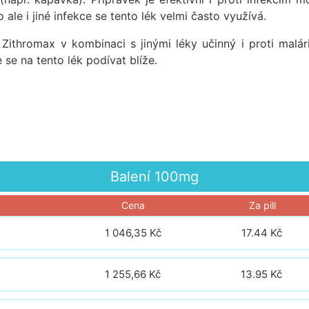
le i jiné infekce se tento lék velmi často využívá.
e Zithromax v kombinaci s jinými léky učinný i proti malári
se na tento lék podívat blíže.
Balení
100mg
Cena
Za pill
1 046,35 Kč
17.44
Kč
1 255,66 Kč
13.95
Kč