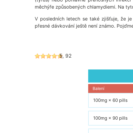
měchýře způsobených chlamydiemi. Na tyto a
V posledních letech se také zjišťuje, že j
přesné dávkování ještě není známo. Pojďme 
5, 92
Balení
100mg × 60 pills
100mg × 90 pills