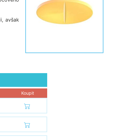
i, avšak
Koupit