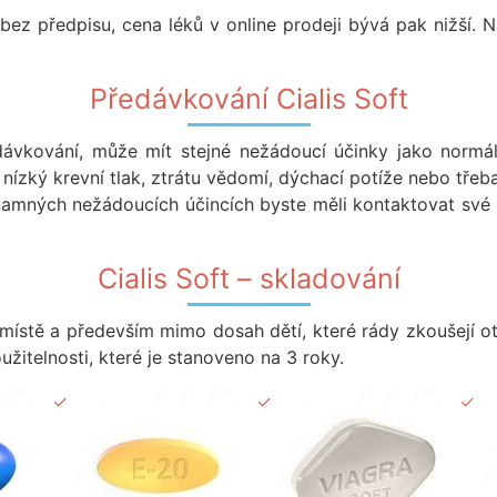
bez předpisu, cena léků v online prodeji bývá pak nižší.
Předávkování Cialis Soft
dávkování, může mít stejné nežádoucí účinky jako normá
 nízký krevní tlak, ztrátu vědomí, dýchací potíže nebo třeba
amných nežádoucích účincích byste měli kontaktovat své lé
Cialis Soft – skladování
místě a především mimo dosah dětí, které rády zkoušejí ot
žitelnosti, které je stanoveno na 3 roky.