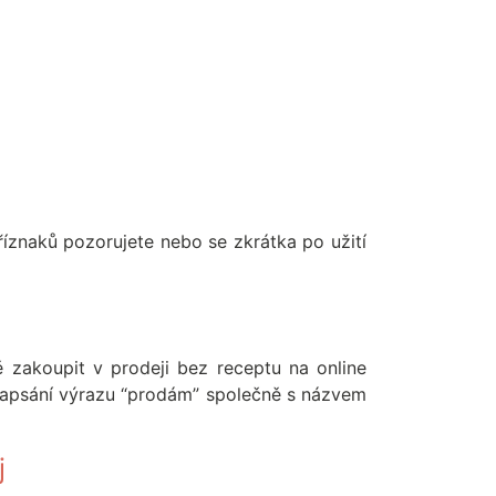
íznaků pozorujete nebo se zkrátka po užití
ě zakoupit v prodeji bez receptu na online
 napsání výrazu “prodám” společně s názvem
j