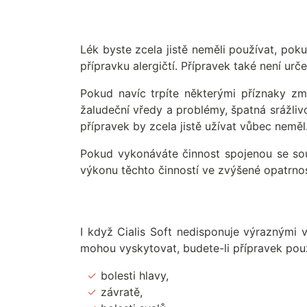
Lék byste zcela jistě neměli používat, pok
přípravku alergičtí. Přípravek také není urč
Pokud navíc trpíte některými příznaky zm
žaludeční vředy a problémy, špatná srážliv
přípravek by zcela jistě užívat vůbec neměl
Pokud vykonáváte činnost spojenou se soust
výkonu těchto činností ve zvýšené opatrnost
I když Cialis Soft nedisponuje výraznými 
mohou vyskytovat, budete-li přípravek pou
bolesti hlavy,
závratě,