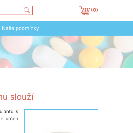
(0)
Naše podmínky
mu slouží
ulantu s
je určen