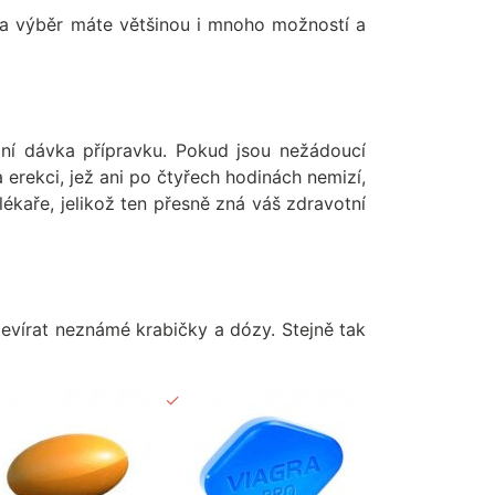
 Na výběr máte většinou i mnoho možností a
lní dávka přípravku. Pokud jsou nežádoucí
 erekci, jež ani po čtyřech hodinách nemizí,
kaře, jelikož ten přesně zná váš zdravotní
evírat neznámé krabičky a dózy. Stejně tak