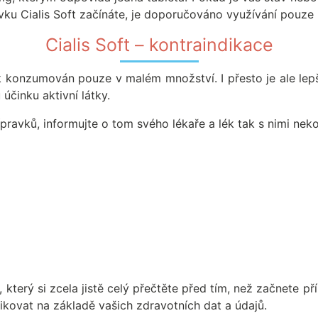
vku Cialis Soft začínáte, je doporučováno využívání pouze 
Cialis Soft – kontraindikace
k konzumován pouze v malém množství. I přesto je ale lepš
činku aktivní látky.
ípravků, informujte o tom svého lékaře a lék tak s nimi nek
který si zcela jistě celý přečtěte před tím, než začnete př
ikovat na základě vašich zdravotních dat a údajů.