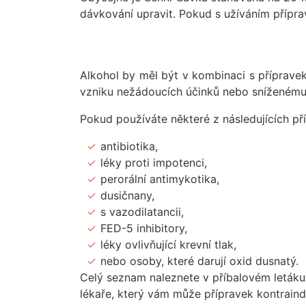
dávkování upravit. Pokud s užíváním přípra
Alkohol by měl být v kombinaci s příprave
vzniku nežádoucích účinků nebo sníženému ú
Pokud používáte některé z následujících př
antibiotika,
léky proti impotenci,
perorální antimykotika,
dusičnany,
s vazodilatancii,
FED-5 inhibitory,
léky ovlivňující krevní tlak,
nebo osoby, které darují oxid dusnatý.
Celý seznam naleznete v příbalovém letáku, 
lékaře, který vám může přípravek kontraind