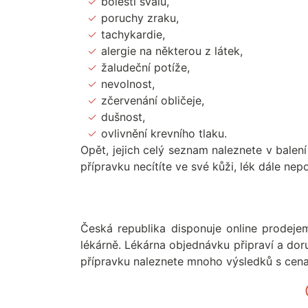
bolesti svalů,
poruchy zraku,
tachykardie,
alergie na některou z látek,
žaludeční potíže,
nevolnost,
zčervenání obličeje,
dušnost,
ovlivnění krevního tlaku.
Opět, jejich celý seznam naleznete v bale
přípravku necítíte ve své kůži, lék dále nep
Česká republika disponuje online prodejem
lékárně. Lékárna objednávku připraví a do
přípravku naleznete mnoho výsledků s cena