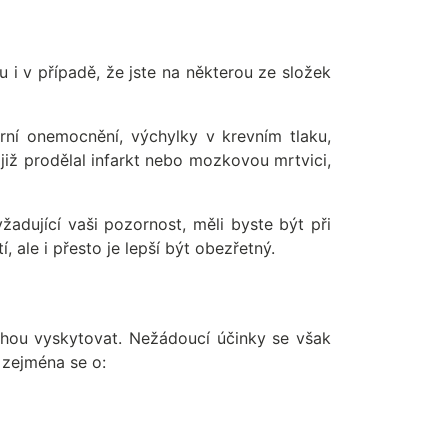
 i v případě, že jste na některou ze složek
rní onemocnění, výchylky v krevním tlaku,
již prodělal infarkt nebo mozkovou mrtvici,
žadující vaši pozornost, měli byste být při
 ale i přesto je lepší být obezřetný.
mohou vyskytovat. Nežádoucí účinky se však
 zejména se o: