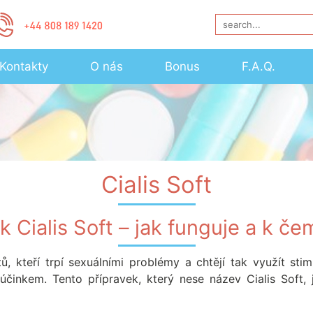
Kontakty
O nás
Bonus
F.A.Q.
Cialis Soft
k Cialis Soft – jak funguje a k če
ů, kteří trpí sexuálními problémy a chtějí tak využít stim
účinkem. Tento přípravek, který nese název Cialis Soft, 