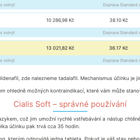
s volný!
Doprava Standard A
10 286,98 Kč
38.10
Kč
s volný!
Doprava Standard A
13 021,82 Kč
36.17
Kč
s volný!
Doprava Standard A
ildenafil, zde nalezneme tadalafil. Mechanismus účinku je ji
em ohledně možných kontraindikací, které vám může stanov
Cialis Soft – správné používání
jazykem, což jim umožní rychlé vstřebávání a nástup chtě
lka účinku pak trvá cca 35 hodin.
g, kterým odpovídá jedna tableta. Pokud je váš stav nebo 