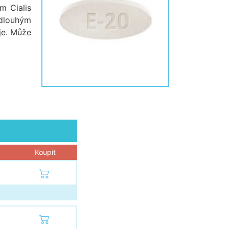
m Cialis
 dlouhým
je. Může
Koupit