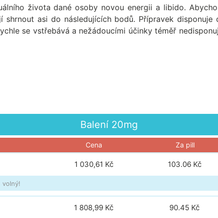
xuálního života dané osoby novou energii a libido. Abycho
dají shrnout asi do následujících bodů. Přípravek disponuje
Rychle se vstřebává a nežádoucími účinky téměř nedisponu
Balení
20mg
Cena
Za pill
1 030,61 Kč
103.06
Kč
 volný!
1 808,99 Kč
90.45
Kč