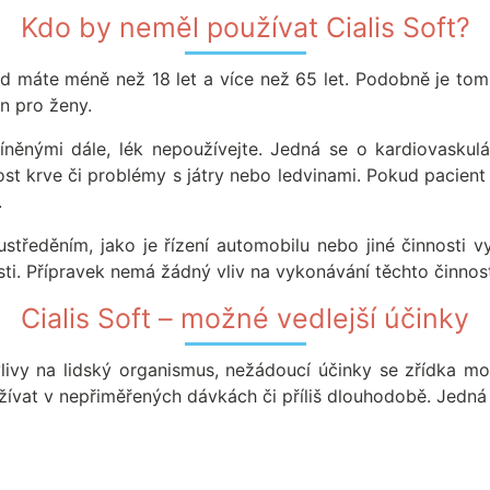
Kdo by neměl používat Cialis Soft?
ud máte méně než 18 let a více než 65 let. Podobně je tomu
en pro ženy.
íněnými dále, lék nepoužívejte. Jedná se o kardiovaskulá
ost krve či problémy s játry nebo ledvinami. Pokud pacient 
.
ředěním, jako je řízení automobilu nebo jiné činnosti vy
i. Přípravek nemá žádný vliv na vykonávání těchto činností,
Cialis Soft – možné vedlejší účinky
vlivy na lidský organismus, nežádoucí účinky se zřídka 
žívat v nepřiměřených dávkách či příliš dlouhodobě. Jedná