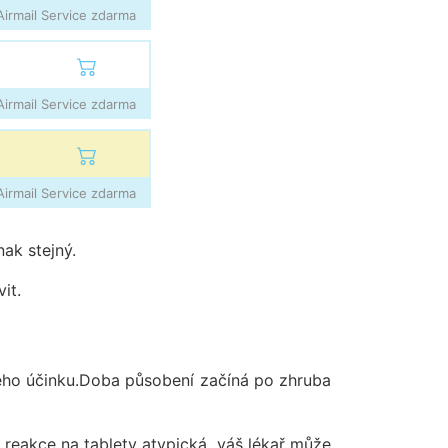
irmail Service zdarma
irmail Service zdarma
irmail Service zdarma
nak stejný.
it.
ného účinku.Doba působení začíná po zhruba
reakce na tablety atypická, váš lékař může