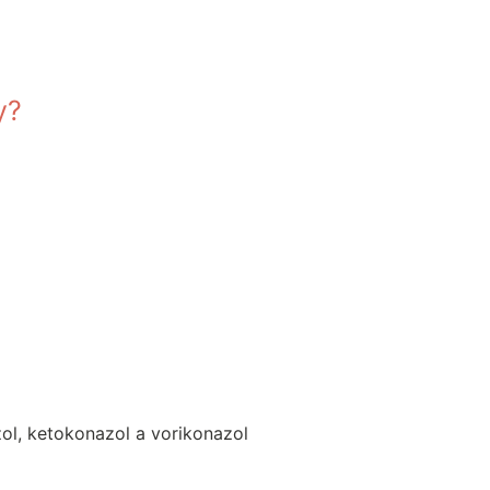
y?
zol, ketokonazol a vorikonazol