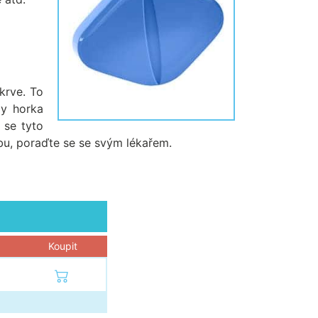
 krve. To
ly horka
 se tyto
bu, poraďte se se svým lékařem.
Koupit