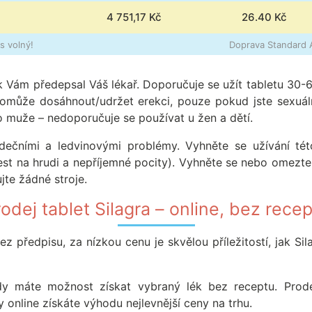
4 751,17 Kč
26.40
Kč
s volný!
Doprava Standard A
 jak Vám předepsal Váš lékař. Doporučuje se užít tabletu 30
může dosáhnout/udržet erekci, pouze pokud jste sexuálně 
ro muže – nedoporučuje se používat u žen a dětí.
dečními a ledvinovými problémy. Vyhněte se užívání této
lest na hrudi a nepříjemné pocity). Vyhněte se nebo omezt
jte žádné stroje.
odej tablet Silagra – online, bez rece
předpisu, za nízkou cenu je skvělou příležitostí, jak Silag
dy máte možnost získat vybraný lék bez receptu. Prode
y online získáte výhodu nejlevnější ceny na trhu.