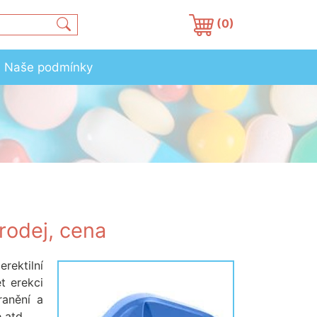
(0)
Naše podmínky
prodej, cena
rektilní
t erekci
ranění a
 atd.