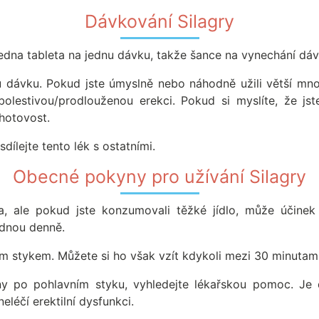
Dávkování Silagry
jedna tableta na jednu dávku, takže šance na vynechání dáv
dávku. Pokud jste úmyslně nebo náhodně užili větší množs
olestivou/prodlouženou erekci. Pokud si myslíte, že jst
hotovost.
ílejte tento lék s ostatními.
Obecné pokyny pro užívání Silagry
a, ale pokud jste konzumovali těžké jídlo, může účinek 
ednou denně.
ím stykem. Můžete si ho však vzít kdykoli mezi 30 minutami
y po pohlavním styku, vyhledejte lékařskou pomoc. Je d
eléčí erektilní dysfunkci.