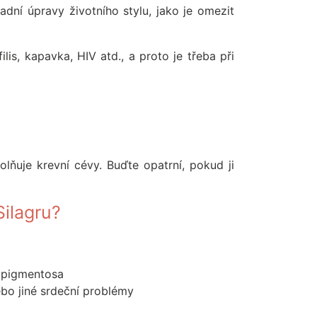
ladní úpravy životního stylu, jako je omezit
is, kapavka, HIV atd., a proto je třeba při
lňuje krevní cévy. Buďte opatrní, pokud ji
Silagru?
 pigmentosa
ebo jiné srdeční problémy