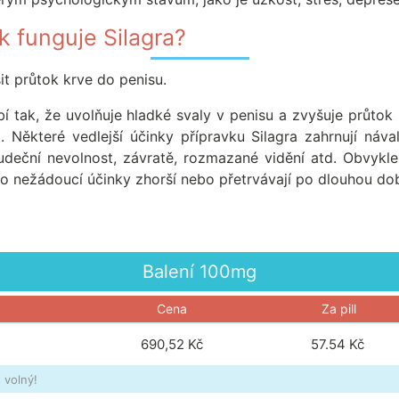
k funguje Silagra?
it průtok krve do penisu.
obí tak, že uvolňuje hladké svaly v penisu a zvyšuje průtok
 Některé vedlejší účinky přípravku Silagra zahrnují náva
aludeční nevolnost, závratě, rozmazané vidění atd. Obvykle
to nežádoucí účinky zhorší nebo přetrvávají po dlouhou do
Balení
100mg
Cena
Za pill
690,52 Kč
57.54
Kč
 volný!