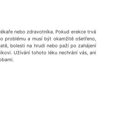
lékaře nebo zdravotníka. Pokud erekce trvá
ho problému a musí být okamžitě ošetřeno,
atě, bolesti na hrudi nebo paží po zahájení
íkovi. Užívání tohoto léku nechrání vás, ani
obami.