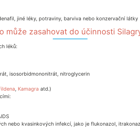
nafil, jiné léky, potraviny, barviva nebo konzervační látky
o může zasahovat do účinnosti Silagr
ch léků:
trát, isosorbidmononitrát, nitroglycerin
Fildena
,
Kamagra
atd.)
cími:
AIDS
ch nebo kvasinkových infekcí, jako je flukonazol, itrakona