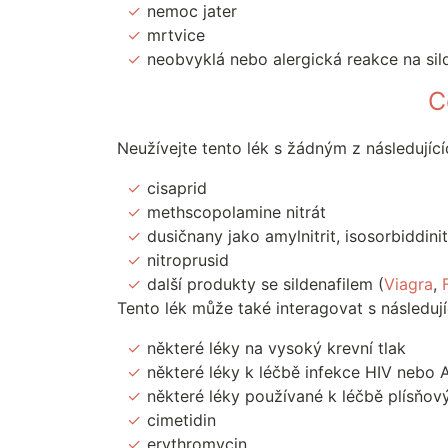
nemoc jater
mrtvice
neobvyklá nebo alergická reakce na silde
C
Neužívejte tento lék s žádným z následující
cisaprid
methscopolamine nitrát
dusičnany jako amylnitrit, isosorbiddini
nitroprusid
další produkty se sildenafilem (
Viagra
,
Tento lék může také interagovat s následují
některé léky na vysoký krevní tlak
některé léky k léčbě infekce HIV nebo 
některé léky používané k léčbě plísňový
cimetidin
erythromycin