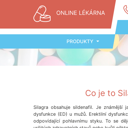
ONLINE LÉKÁRNA
PRODUKTY
Co je to Si
Silagra obsahuje sildenafil. Je známější 
dysfunkce (ED) u mužů. Erektilní dysfunk
odpovídající pohlavnímu styku. To se dě
určitých zdravotních stavů nebo kvůli někt