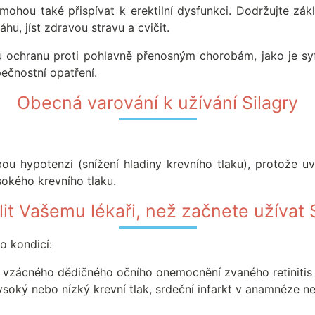
., mohou také přispívat k erektilní dysfunkci. Dodržujte zák
hu, jíst zdravou stravu a cvičit.
 ochranu proti pohlavně přenosným chorobám, jako je syfil
ečnostní opatření.
Obecná varování k užívání Silagry
u hypotenzi (snížení hladiny krevního tlaku), protože uvo
sokého krevního tlaku.
it Vašemu lékaři, než začnete užívat 
o kondicí:
 vzácného dědičného očního onemocnění zvaného retinitis
ysoký nebo nízký krevní tlak, srdeční infarkt v anamnéze n