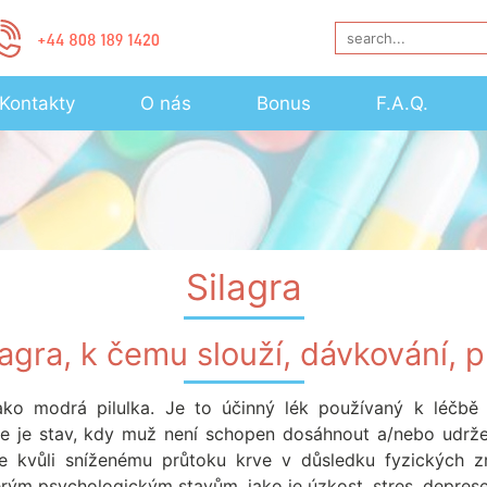
Kontakty
O nás
Bonus
F.A.Q.
Silagra
lagra, k čemu slouží, dávkování, 
jako modrá pilulka. Je to účinný lék používaný k léčbě e
ce je stav, kdy muž není schopen dosáhnout a/nebo udrže
je kvůli sníženému průtoku krve v důsledku fyzických z
erým psychologickým stavům, jako je úzkost, stres, deprese