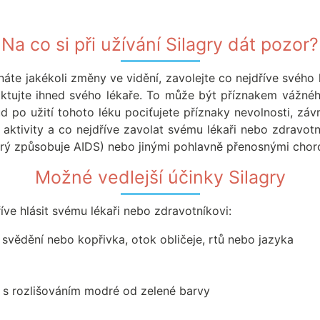
Na co si při užívání Silagry dát pozor?
te jakékoli změny ve vidění, zavolejte co nejdříve svého 
taktujte ihned svého lékaře. To může být příznakem vážné
 po užití tohoto léku pociťujete příznaky nevolnosti, závr
ší aktivity a co nejdříve zavolat svému lékaři nebo zdravotn
terý způsobuje AIDS) nebo jinými pohlavně přenosnými chor
Možné vedlejší účinky Silagry
íve hlásit svému lékaři nebo zdravotníkovi:
, svědění nebo kopřivka, otok obličeje, rtů nebo jazyka
e s rozlišováním modré od zelené barvy