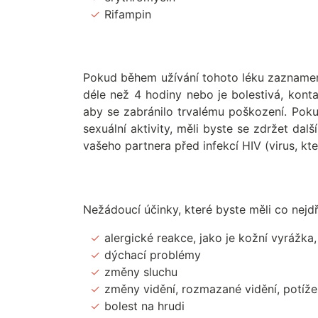
Rifampin
Pokud během užívání tohoto léku zaznamená
déle než 4 hodiny nebo je bolestivá, kon
aby se zabránilo trvalému poškození. Pokud
sexuální aktivity, měli byste se zdržet dal
vašeho partnera před infekcí HIV (virus, k
Nežádoucí účinky, které byste měli co nejdř
alergické reakce, jako je kožní vyrážka
dýchací problémy
změny sluchu
změny vidění, rozmazané vidění, potíž
bolest na hrudi