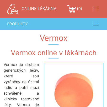
ONLINE LÉKÁRNA
(0)
PRODUKTY
Vermox
Vermox online v lékárnách
Vermox je druhem
generických léčiv,
které jsou
vyráběny na území
Indie a patří mezi
schválené a
klinicky testované
léky. Vermox je