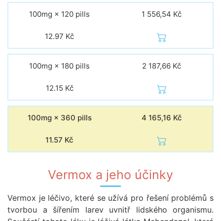
100mg × 120 pills
1 556,54 Kč
12.97
Kč
100mg × 180 pills
2 187,66 Kč
12.15
Kč
100mg × 360 pills
4 165,16 Kč
11.57
Kč
Vermox a jeho účinky
Vermox je léčivo, které se užívá pro řešení problémů s
tvorbou a šířením larev uvnitř lidského organismu.