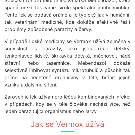
Součástí tohoto léku je léčivá látka Mebendazol, která
spadá mezi takzvané širokospektrální antihelmintika.
Tento lék se podává orálně a je typický jak v humánní,
tak veterinární medicíně, kde dokáže efektivně řešit
problémy způsobené parazity a červy.
V případě lidské medicíny se Vermox užívá zejména v
souvislosti s parazity, jako jsou roup dětský,
tenkohlavec lidský, škrkavka dětská, měchovci, hádě
střevní nebo tasemnice. Mebendazol dokáže
selektivně inhibovat syntézu mikrotubulů a působit tak
přímo na nechtěné organismy v těle, bránit jejich
vzniku a dalšímu šíření.
Zároveň je lék užíván pro léčbu kombinovaných infekcí
v případech, kdy se v těle člověka nachází více, než
jeden parazitující organismus nebo larvy.
Jak se Vermox užívá