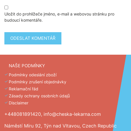
Uložit do prohlížeče jméno, e-mail a webovou stránku pro
budoucí komentáře.
NAŠE PODMÍNKY
Podmínky odeslání zboží
Podmínky zrušení objednávky
Reklamační řád
Zásady ochrany osobních údajů
Disclaimer
+448081891420,
info@cheska-lekarna.com
Náměstí Míru 92, Týn nad Vltavou, Czech Republic